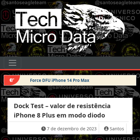
Pular para o conteúdo
Tech Micro Data
Pular para o conteúdo
Navegação principal
Force DFU iPhone 14 Pro Max
Dock Test – valor de resistência
iPhone 8 Plus em modo diodo
7 de dezembro de 2023
Santos