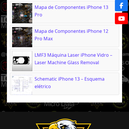
Mapa de Componentes iPhone 13
Pro
Mapa de Componentes iPhone 12
Pro Max
LMF3 Máquina Laser iPhone Vidro –
Laser Machine Glass Removal
Schematic iPhone 13 – Esquema
elétrico