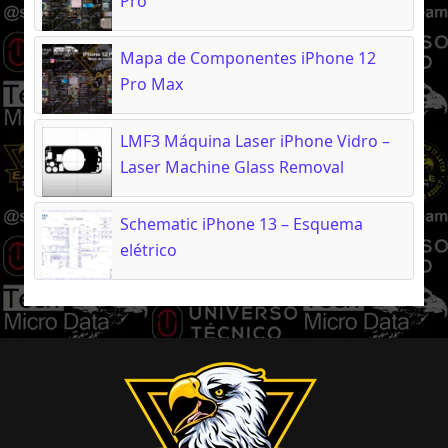
Pro
Mapa de Componentes iPhone 12
Pro Max
LMF3 Máquina Laser iPhone Vidro –
Laser Machine Glass Removal
Schematic iPhone 13 – Esquema
elétrico