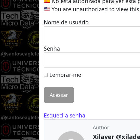
No está autorizada para ver esta 
You are unauthorized to view this
Nome de usuário
Senha
Lembrar-me
Esqueci a senha
Author
Xilaver @xilad