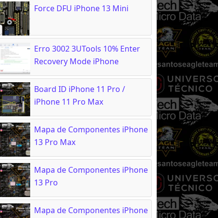
Force DFU iPhone 13 Mini
Erro 3002 3UTools 10% Enter
Recovery Mode iPhone
Board ID iPhone 11 Pro /
iPhone 11 Pro Max
Mapa de Componentes iPhone
13 Pro Max
Mapa de Componentes iPhone
13 Pro
Mapa de Componentes iPhone