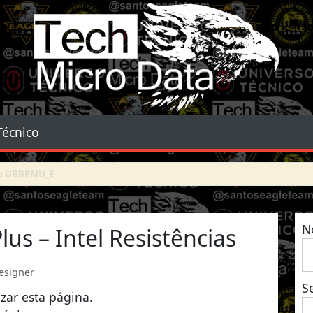
Tech Micro Data
Técnico
N
us – Intel Resistências
designer
S
izar esta página.