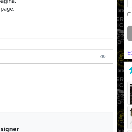
página.
 page.
E
esigner