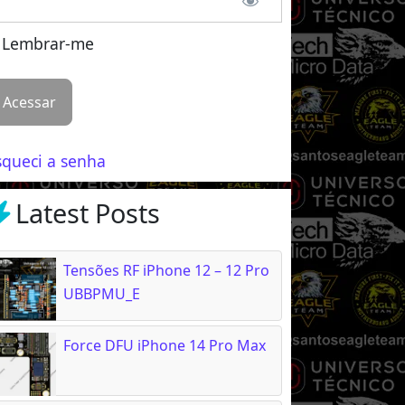
Lembrar-me
squeci a senha
Latest Posts
Tensões RF iPhone 12 – 12 Pro
UBBPMU_E
Force DFU iPhone 14 Pro Max