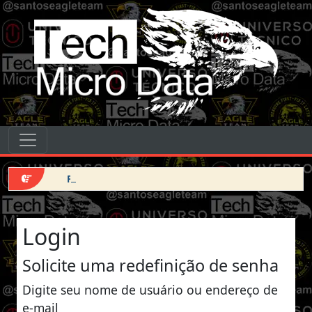
Pular para o conteúdo
Tech Micro Data
Pular para o conteúdo
Navegação principal
Force DFU iPhone 14 Pro Max
Login
Solicite uma redefinição de senha
Digite seu nome de usuário ou endereço de
e-mail