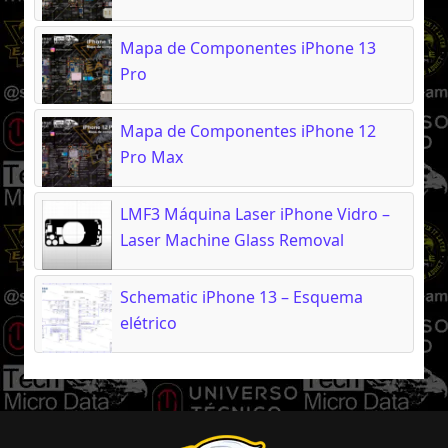
Mapa de Componentes iPhone 13
Pro
Mapa de Componentes iPhone 12
Pro Max
LMF3 Máquina Laser iPhone Vidro –
Laser Machine Glass Removal
Schematic iPhone 13 – Esquema
elétrico