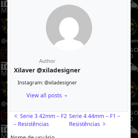
Author
Xilaver @xiladesigner
Instagram: @xiladesigner
View all posts
Navegação de post
Serie 3 42mm – F2
Serie 4 44mm – F1 –
– Resistências
Resistências
Nome de usuário