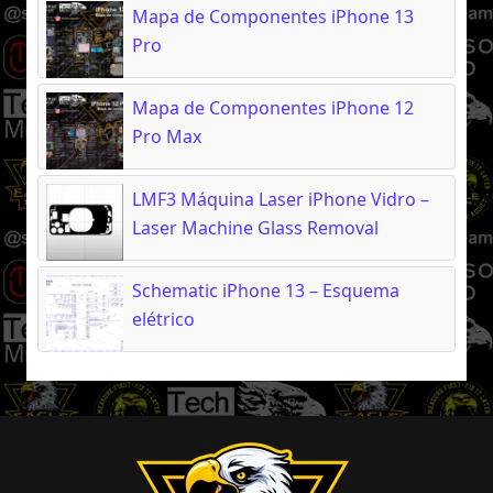
Mapa de Componentes iPhone 13
Pro
Mapa de Componentes iPhone 12
Pro Max
LMF3 Máquina Laser iPhone Vidro –
Laser Machine Glass Removal
Schematic iPhone 13 – Esquema
elétrico