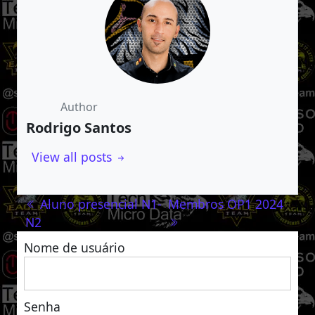
Author
Rodrigo Santos
View all posts
Navegação de post
Aluno presencial N1-
Membros OP1 2024
N2
Nome de usuário
Senha