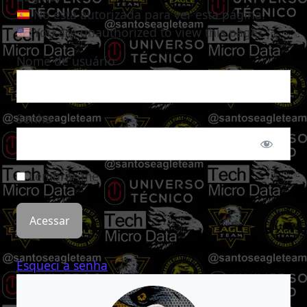
No está autorizada para ver esta página.
You are unauthorized to view this page.
Nome de usuário
Senha
Lembrar-me
Esqueci a senha