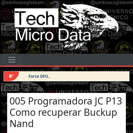
Pular para o conteúdo
Tech Micro Data
Pular para o conteúdo
Navegação principal
Force DFU iPhone 14 Pro Max
005 Programadora JC P13
Como recuperar Buckup
Nand