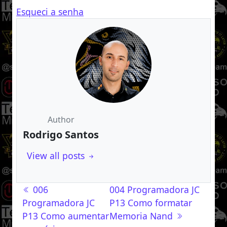
Esqueci a senha
Author
Rodrigo Santos
View all posts
Navegação de post
006
004 Programadora JC
Programadora JC
P13 Como formatar
P13 Como aumentar
Memoria Nand