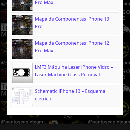
Pro Max
Mapa de Componentes iPhone 13
Pro
Mapa de Componentes iPhone 12
Pro Max
LMF3 Máquina Laser iPhone Vidro –
Laser Machine Glass Removal
Schematic iPhone 13 – Esquema
elétrico