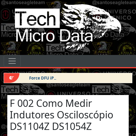
Pular para o conteúdo
Tech Micro Data
Pular para o conteúdo
Navegação principal
Force DFU iPhone 14 Pro Max
F 002 Como Medir
Indutores Osciloscópio
DS1104Z DS1054Z