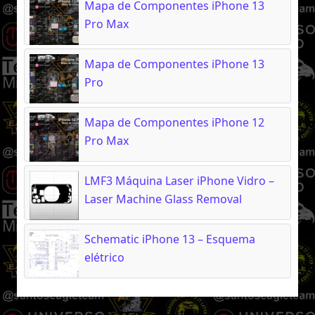
Mapa de Componentes iPhone 13
Pro Max
Mapa de Componentes iPhone 13
Pro
Mapa de Componentes iPhone 12
Pro Max
LMF3 Máquina Laser iPhone Vidro –
Laser Machine Glass Removal
Schematic iPhone 13 – Esquema
elétrico