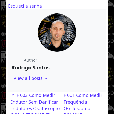
Esqueci a senha
Author
Rodrigo Santos
View all posts
Navegação de post
F 003 Como Medir
F 001 Como Medir
Indutor Sem Danificar
Frequência
Indutores Osciloscópio
Osciloscópio