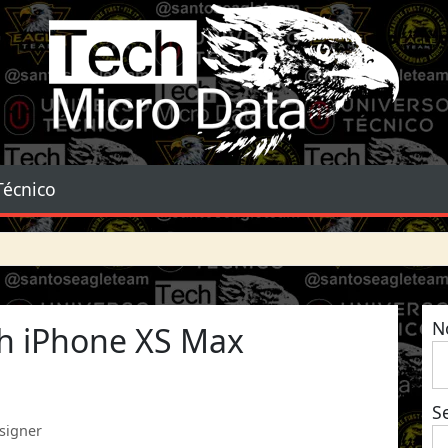
Tech Micro Data
Técnico
N
ch iPhone XS Max
S
esigner