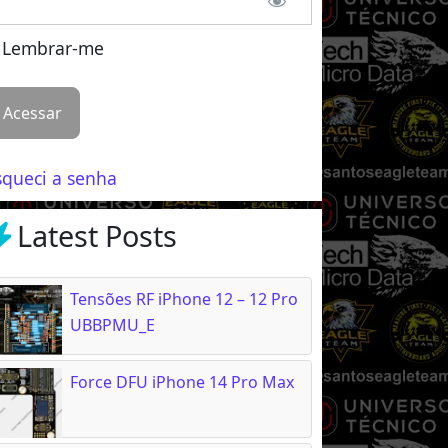
Lembrar-me
squeci a senha
Latest Posts
Tensões RF iPhone 12 – 12 Pro
UBBPMU_E
Force DFU iPhone 14 Pro Max