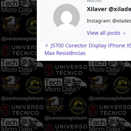
Author
Xilaver @xilad
Instagram: @xilade
View all posts
Navegação de post
J5700 Conector Display iPhone X
Max Resistências