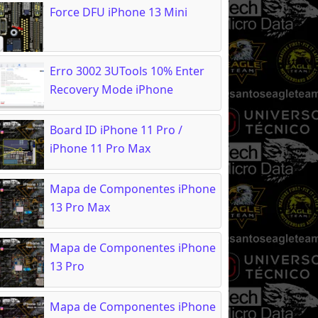
Force DFU iPhone 13 Mini
Erro 3002 3UTools 10% Enter
Recovery Mode iPhone
Board ID iPhone 11 Pro /
iPhone 11 Pro Max
Mapa de Componentes iPhone
13 Pro Max
Mapa de Componentes iPhone
13 Pro
Mapa de Componentes iPhone