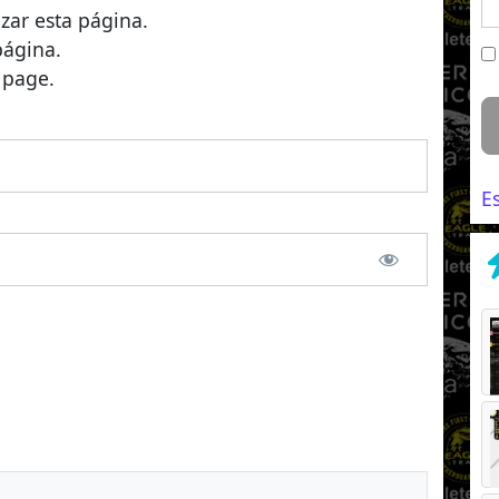
izar esta página.
página.
 page.
E