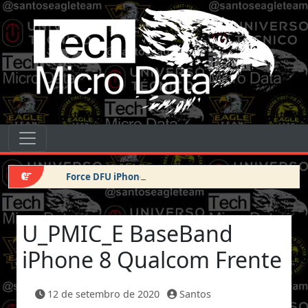
Pular para o conteúdo
Tech Micro Data
Pular para o conteúdo
Navegação principal
Force DFU iPhone 14 Pro Max
U_PMIC_E BaseBand
iPhone 8 Qualcom Frente
12 de setembro de 2020
Santos