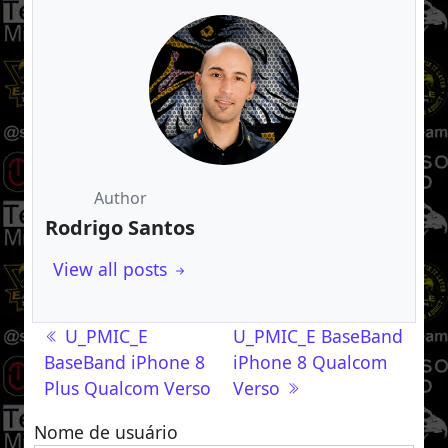
Author
Rodrigo Santos
View all posts
Navegação de post
U_PMIC_E
U_PMIC_E BaseBand
BaseBand iPhone 8
iPhone 8 Qualcom
Plus Qualcom Verso
Verso
Nome de usuário