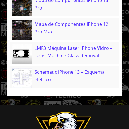
Mapa de Componentes iPhone 13
Pro
Mapa de Componentes iPhone 12
Pro Max
LMF3 Máquina Laser iPhone Vidro –
Laser Machine Glass Removal
Schematic iPhone 13 – Esquema
elétrico