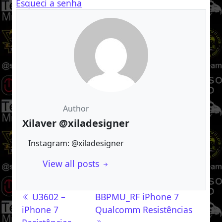
Esqueci a senha
Author
Xilaver @xiladesigner
Instagram: @xiladesigner
View all posts
Navegação de post
U3602 –
BBPMU_RF iPhone 7
iPhone 7
Qualcomm Resistências