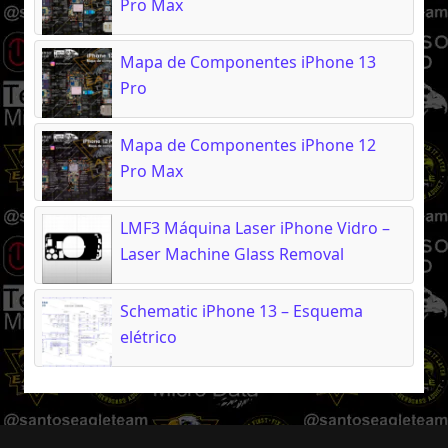
Pro Max
Mapa de Componentes iPhone 13
Pro
Mapa de Componentes iPhone 12
Pro Max
LMF3 Máquina Laser iPhone Vidro –
Laser Machine Glass Removal
Schematic iPhone 13 – Esquema
elétrico