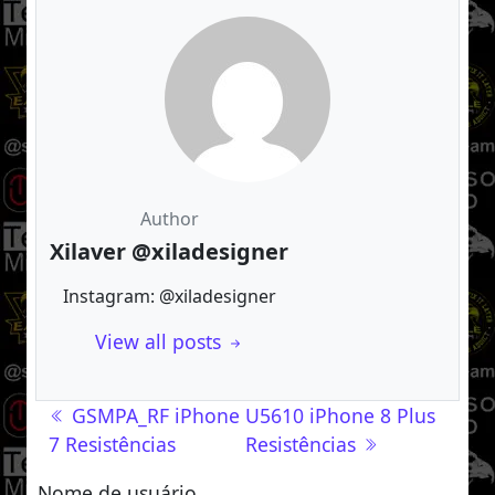
Author
Xilaver @xiladesigner
Instagram: @xiladesigner
View all posts
Navegação de post
GSMPA_RF iPhone
U5610 iPhone 8 Plus
7 Resistências
Resistências
Nome de usuário