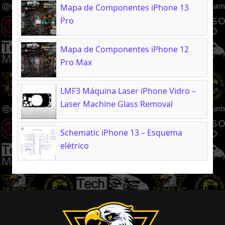
Mapa de Componentes iPhone 13
Pro
Mapa de Componentes iPhone 12
Pro Max
LMF3 Máquina Laser iPhone Vidro –
Laser Machine Glass Removal
Schematic iPhone 13 – Esquema
elétrico