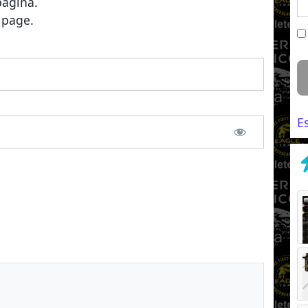
página.
 page.
E