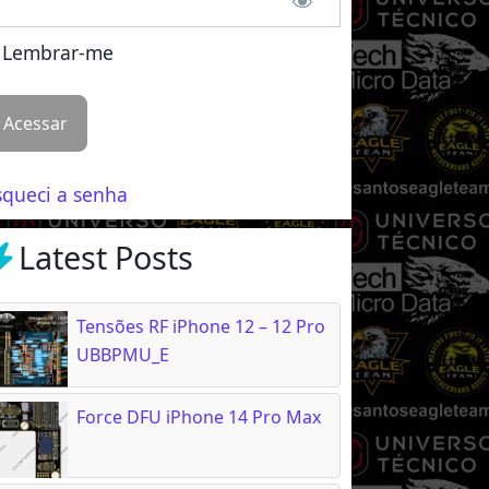
Lembrar-me
squeci a senha
Latest Posts
Tensões RF iPhone 12 – 12 Pro
UBBPMU_E
Force DFU iPhone 14 Pro Max