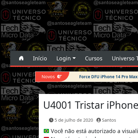
Pular para o conteúdo
Pular para o conteúdo
Início
Login
Cursos
Universo 
Navegação principal
Novos
Force DFU iPhone 14 Pro Max
U4001 Tristar iPhon
5 de julho de 2020
Santos
Você não está autorizado a visual