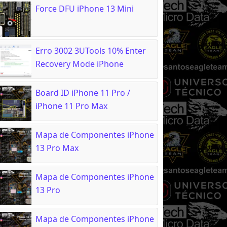
Force DFU iPhone 13 Mini
Erro 3002 3UTools 10% Enter
Recovery Mode iPhone
Board ID iPhone 11 Pro /
iPhone 11 Pro Max
Mapa de Componentes iPhone
13 Pro Max
Mapa de Componentes iPhone
13 Pro
Mapa de Componentes iPhone