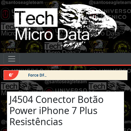
Pular para o conteúdo
Tech Micro Data
Pular para o conteúdo
Navegação principal
Force DFU iPhone 14 Pro Max
J4504 Conector Botão
Power iPhone 7 Plus
Resistências