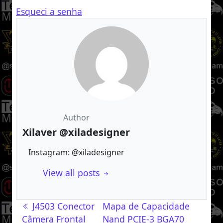
Esqueci a senha
Author
Xilaver @xiladesigner
Instagram: @xiladesigner
View all posts
Navegação de post
J4503 Conector
Mapa de Capacidade
Câmera Frontal
Nand PCIE-3 BGA70