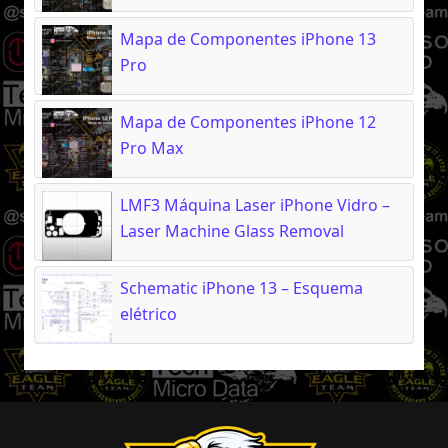
Mapa de Componentes iPhone 13
Pro
Mapa de Componentes iPhone 12
Pro Max
LMF3 Máquina Laser iPhone Vidro –
Laser Machine Glass Removal
Schematic iPhone 13 – Esquema
elétrico