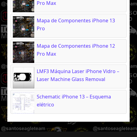
Pro Max
Mapa de Componentes iPhone 13
Pro
Mapa de Componentes iPhone 12
Pro Max
LMF3 Máquina Laser iPhone Vidro –
Laser Machine Glass Removal
Schematic iPhone 13 – Esquema
elétrico