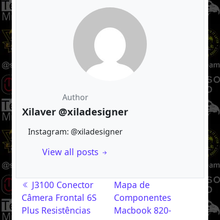
Author
Xilaver @xiladesigner
Instagram: @xiladesigner
View all posts
Navegação de post
J3100 Conector
Mapa de
Câmera Frontal 6S
Componentes
Plus Resistências
Macbook 820-