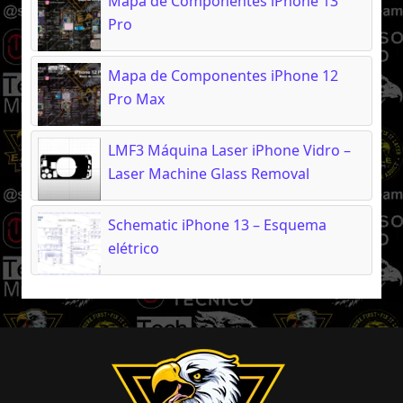
Mapa de Componentes iPhone 13
Pro
Mapa de Componentes iPhone 12
Pro Max
LMF3 Máquina Laser iPhone Vidro –
Laser Machine Glass Removal
Schematic iPhone 13 – Esquema
elétrico