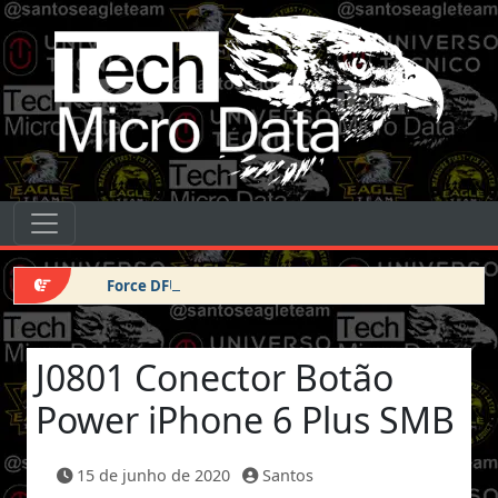
Pular para o conteúdo
Tech Micro Data
Pular para o conteúdo
Navegação principal
Force DFU iPhone 14 Pro Max
J0801 Conector Botão
Power iPhone 6 Plus SMB
15 de junho de 2020
Santos