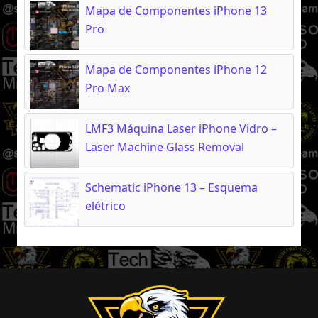
Mapa de Componentes iPhone 13
Pro
Mapa de Componentes iPhone 12
Pro Max
LMF3 Máquina Laser iPhone Vidro –
Laser Machine Glass Removal
Schematic iPhone 13 – Esquema
elétrico