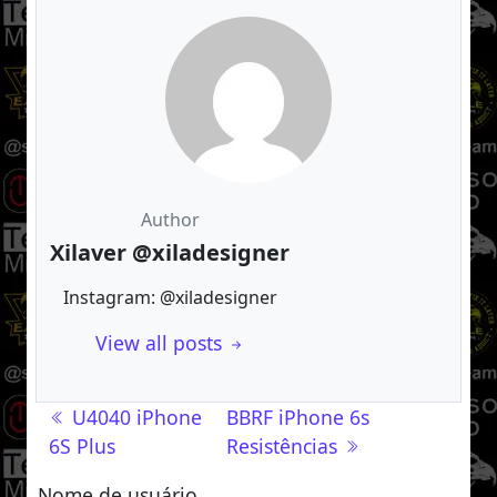
Author
Xilaver @xiladesigner
Instagram: @xiladesigner
View all posts
Navegação de post
U4040 iPhone
BBRF iPhone 6s
6S Plus
Resistências
Nome de usuário