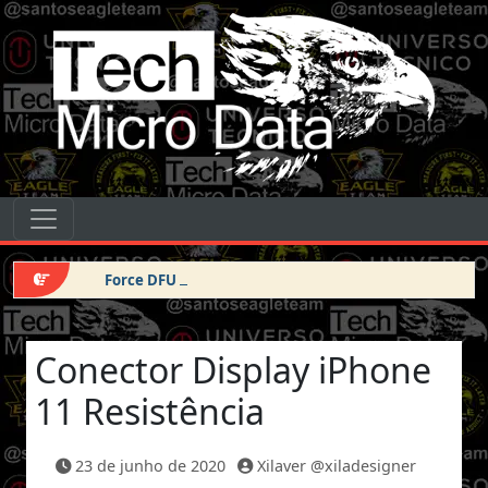
Pular para o conteúdo
Tech Micro Data
Pular para o conteúdo
Navegação principal
Force DFU iPhone 14 Pro Max
Conector Display iPhone
11 Resistência
23 de junho de 2020
Xilaver @xiladesigner