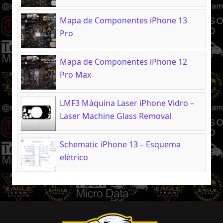
Mapa de Componentes iPhone 13
Pro
Mapa de Componentes iPhone 12
Pro Max
LMF3 Máquina Laser iPhone Vidro –
Laser Machine Glass Removal
Schematic iPhone 13 – Esquema
elétrico