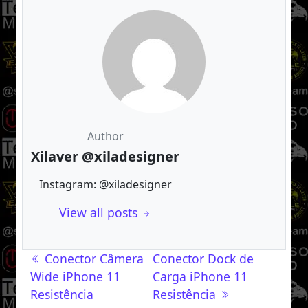
Author
Xilaver @xiladesigner
Instagram: @xiladesigner
View all posts
Navegação de post
Conector Câmera
Conector Dock de
Wide iPhone 11
Carga iPhone 11
Resistência
Resistência