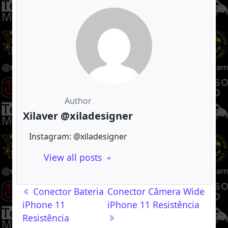
Author
Xilaver @xiladesigner
Instagram: @xiladesigner
View all posts
Navegação de post
Conector Bateria
Conector Câmera Wide
iPhone 11
iPhone 11 Resistência
Resistência