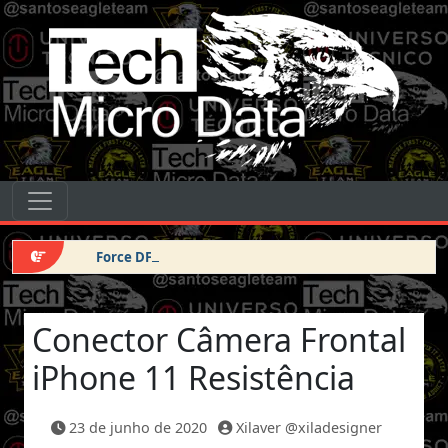
Pular para o conteúdo
Tech Micro Data
Pular para o conteúdo
Navegação principal
Force DFU iPhone 14 Pro Max
Conector Câmera Frontal
iPhone 11 Resistência
23 de junho de 2020
Xilaver @xiladesigner