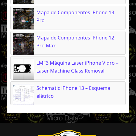
Mapa de Componentes iPhone 13
Pro
Mapa de Componentes iPhone 12
Pro Max
LMF3 Máquina Laser iPhone Vidro –
Laser Machine Glass Removal
Schematic iPhone 13 – Esquema
elétrico