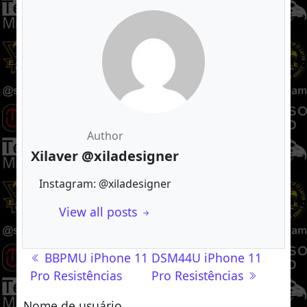
Author
Xilaver @xiladesigner
Instagram: @xiladesigner
View all posts
Navegação de post
BBPMU iPhone 11
DSM44U iPhone 11
Pro Resistências
Pro Resistências
Nome de usuário