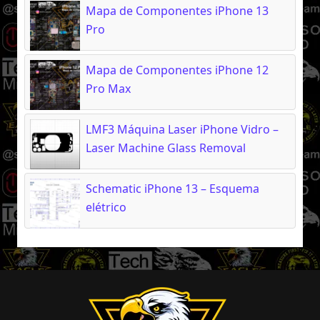
Mapa de Componentes iPhone 13
Pro
Mapa de Componentes iPhone 12
Pro Max
LMF3 Máquina Laser iPhone Vidro –
Laser Machine Glass Removal
Schematic iPhone 13 – Esquema
elétrico