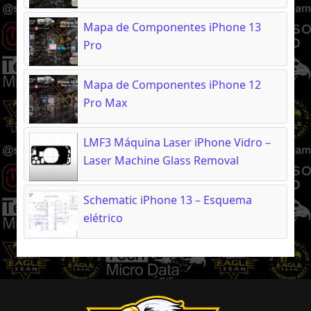
Mapa de Componentes iPhone 13
Pro
Mapa de Componentes iPhone 12
Pro Max
LMF3 Máquina Laser iPhone Vidro –
Laser Machine Glass Removal
Schematic iPhone 13 – Esquema
elétrico