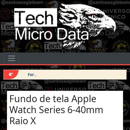
Pular para o conteúdo
Tech Micro Data
Pular para o conteúdo
Navegação principal
Force DFU iPhone 14 Pro Max
Fundo de tela Apple
Watch Series 6-40mm
Raio X