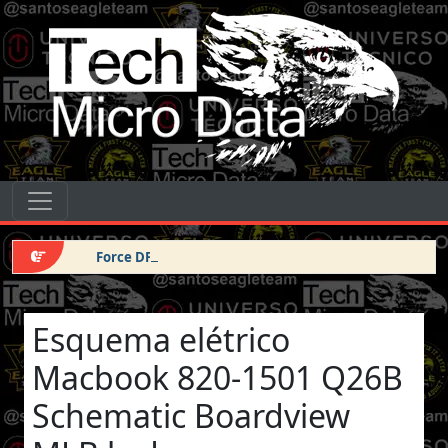
Pular para o conteúdo
Tech Micro Data
Pular para o conteúdo
Navegação principal
Force DFU iPhone 14 Pro Max
Esquema elétrico
Macbook 820-1501 Q26B
Schematic Boardview