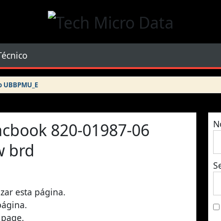
Tech Micro Data
Técnico
ro UBBPMU_E
N
acbook 820-01987-06
w brd
S
izar esta página.
página.
 page.