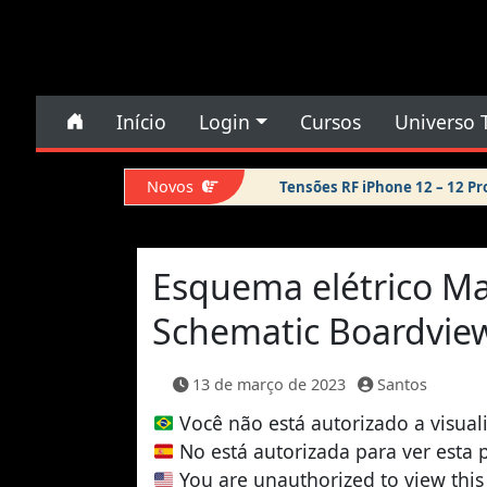
Pular para o conteúdo
Pular para o conteúdo
Início
Login
Cursos
Universo 
Navegação principal
Novos
Tensões RF iPhone 12 – 12 P
Esquema elétrico M
Schematic Boardvie
13 de março de 2023
Santos
Você não está autorizado a visual
No está autorizada para ver esta 
You are unauthorized to view this