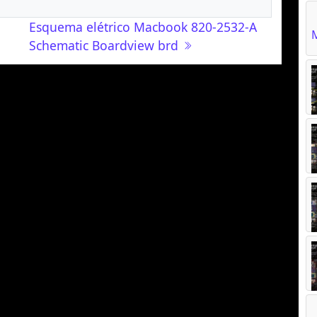
Esquema elétrico Macbook 820-2532-A
Schematic Boardview brd