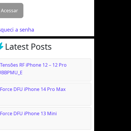
squeci a senha
Latest Posts
Tensões RF iPhone 12 – 12 Pro
UBBPMU_E
Force DFU iPhone 14 Pro Max
Force DFU iPhone 13 Mini