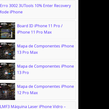
Erro 3002 3UTools 10% Enter Recovery
Mode iPhone
Board ID iPhone 11 Pro /
iPhone 11 Pro Max
Mapa de Componentes iPhone
13 Pro Max
Mapa de Componentes iPhone
13 Pro
Mapa de Componentes iPhone
12 Pro Max
LMF3 Máquina Laser iPhone Vidro –