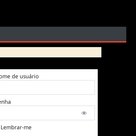
ome de usuário
enha
Lembrar-me