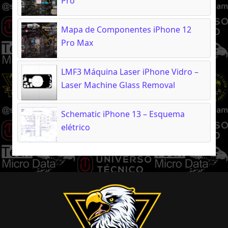
Pro
Mapa de Componentes iPhone 12
Pro Max
LMF3 Máquina Laser iPhone Vidro –
Laser Machine Glass Removal
Schematic iPhone 13 – Esquema
elétrico