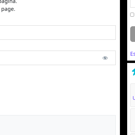
página.
s page.
E