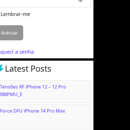
Lembrar-me
squeci a senha
Latest Posts
Tensões RF iPhone 12 – 12 Pro
UBBPMU_E
Force DFU iPhone 14 Pro Max