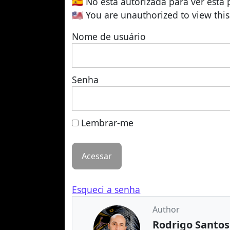
🇪🇸
No está autorizada para ver esta 
🇺🇸
You are unauthorized to view thi
Nome de usuário
Senha
Lembrar-me
Esqueci a senha
Author
Rodrigo Santos