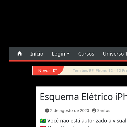
Pular para o conteúdo
Pular para o conteúdo
Início
Login
Cursos
Universo 
Navegação principal
Novos
Force DFU iPhone 14 Pro Max
Esquema Elétrico iP
2 de agosto de 2020
Santos
🇧🇷
Você não está autorizado a visual