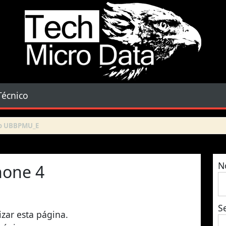
Tech Micro Data
Técnico
N
hone 4
S
izar esta página.