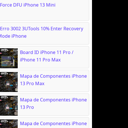
Force DFU iPhone 13 Mini
Erro 3002 3UTools 10% Enter Recovery
Mode iPhone
Board ID iPhone 11 Pro /
iPhone 11 Pro Max
Mapa de Componentes iPhone
13 Pro Max
Mapa de Componentes iPhone
13 Pro
Mapa de Componentes iPhone