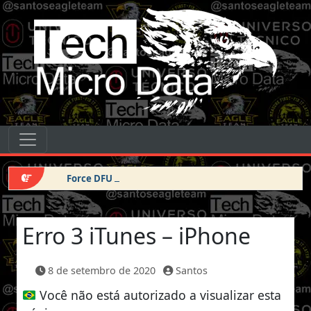
Pular para o conteúdo
Tech Micro Data
Pular para o conteúdo
Navegação principal
Force DFU iPhone 14 Pro Max
Erro 3 iTunes – iPhone
8 de setembro de 2020
Santos
Você não está autorizado a visualizar esta