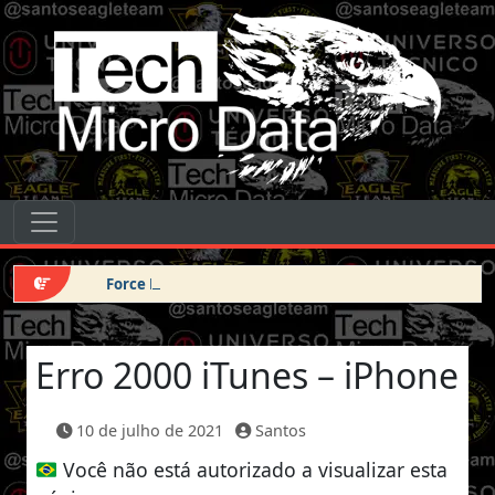
Pular para o conteúdo
Tech Micro Data
Pular para o conteúdo
Navegação principal
Force DFU iPhone 14 Pro Max
Erro 2000 iTunes – iPhone
10 de julho de 2021
Santos
Você não está autorizado a visualizar esta