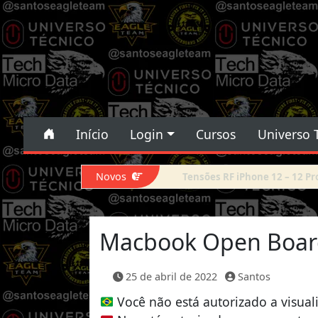
Pular para o conteúdo
Pular para o conteúdo
Início
Login
Cursos
Universo 
Navegação principal
Novos
Force DFU iPhone 14 Pro Max
Macbook Open Board
25 de abril de 2022
Santos
Você não está autorizado a visual