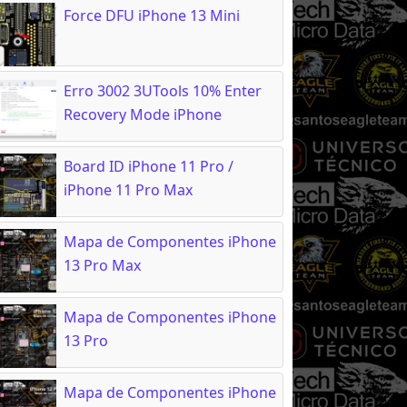
Force DFU iPhone 13 Mini
Erro 3002 3UTools 10% Enter
Recovery Mode iPhone
Board ID iPhone 11 Pro /
iPhone 11 Pro Max
Mapa de Componentes iPhone
13 Pro Max
Mapa de Componentes iPhone
13 Pro
Mapa de Componentes iPhone