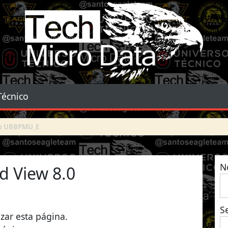
Tech Micro Data
Técnico
N
 View 8.0
S
izar esta página.