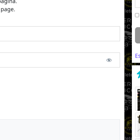
página.
 page.
E