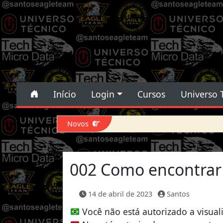
Pular para o conteúdo
Pular para o conteúdo
Início
Login
Cursos
Universo 
Navegação principal
Novos
Force DFU iPhone 14 Pro Max
002 Como encontrar 
14 de abril de 2023
Santos
Você não está autorizado a visual