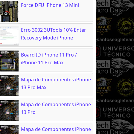
Force DFU iPhone 13 Mini
Erro 3002 3UTools 10% Enter
Recovery Mode iPhone
Board ID iPhone 11 Pro /
iPhone 11 Pro Max
Mapa de Componentes iPhone
13 Pro Max
Mapa de Componentes iPhone
13 Pro
Mapa de Componentes iPhone