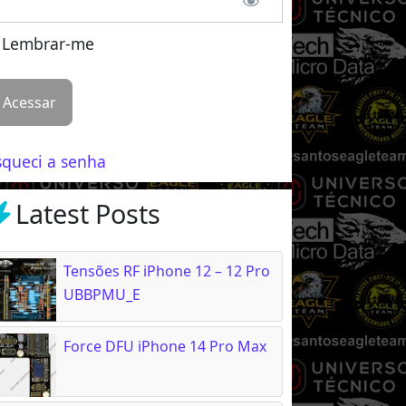
Lembrar-me
squeci a senha
Latest Posts
Tensões RF iPhone 12 – 12 Pro
UBBPMU_E
Force DFU iPhone 14 Pro Max