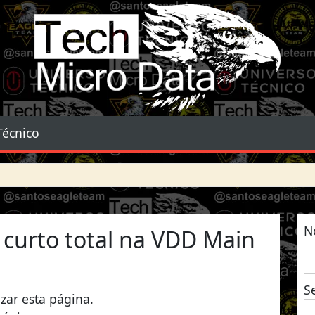
Tech Micro Data
Técnico
N
curto total na VDD Main
S
izar esta página.