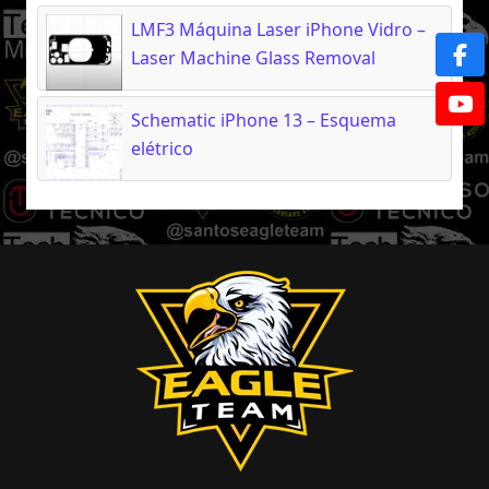
LMF3 Máquina Laser iPhone Vidro –
Laser Machine Glass Removal
Schematic iPhone 13 – Esquema
elétrico