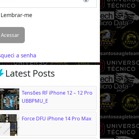
Lembrar-me
squeci a senha
Latest Posts
Tensões RF iPhone 12 – 12 Pro
UBBPMU_E
Force DFU iPhone 14 Pro Max