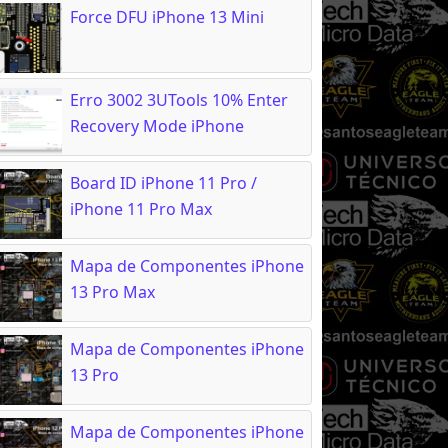
Force DFU iPhone 13 Mini
Erro 3002 3UTools 10% Enter
Recovery Mode iPhone
Board ID iPhone 11 Pro /
iPhone 11 Pro Max
Mapa de Componentes iPhone
13 Pro Max
Mapa de Componentes iPhone
13 Pro
Mapa de Componentes iPhone