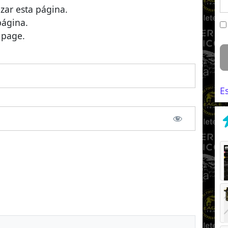
izar esta página.
página.
 page.
E