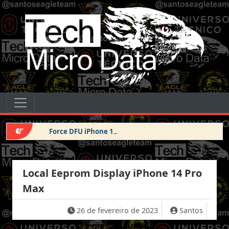
Pular para o conteúdo
Tech Micro Data
Pular para o conteúdo
Navegação principal
Force DFU iPhone 14 Pro Max
Local Eeprom Display iPhone 14 Pro
Max
26 de fevereiro de 2023
Santos