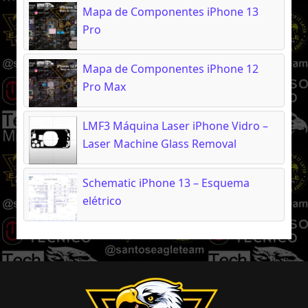
Mapa de Componentes iPhone 13
Pro
Mapa de Componentes iPhone 12
Pro Max
LMF3 Máquina Laser iPhone Vidro –
Laser Machine Glass Removal
Schematic iPhone 13 – Esquema
elétrico