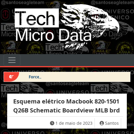
Pular para o conteúdo
Tech Micro Data
Pular para o conteúdo
Navegação principal
Force DFU iPhone 14 Pro Max
Esquema elétrico Macbook 820-1501
Q26B Schematic Boardview MLB brd
1 de maio de 2023
Santos