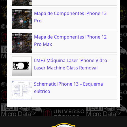
Mapa de Componentes iPhone 13
Pro
Mapa de Componentes iPhone 12
Pro Max
LMF3 Máquina Laser iPhone Vidro –
Laser Machine Glass Removal
Schematic iPhone 13 – Esquema
elétrico