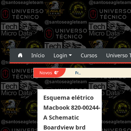
Pular para o conteúdo
Pular para o conteúdo
Início
Login
Cursos
Universo 
Navegação principal
Novos
Force DFU iPhone 14 Pro Max
Esquema elétrico
Macbook 820-00244-
A Schematic
Boardview brd