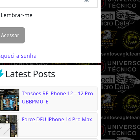
Lembrar-me
squeci a senha
Latest Posts
Tensões RF iPhone 12 – 12 Pro
UBBPMU_E
Force DFU iPhone 14 Pro Max