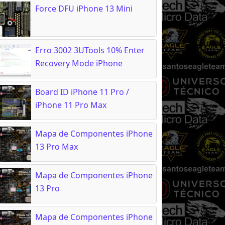
Force DFU iPhone 13 Mini
Erro 3002 3UTools 10% Enter
Recovery Mode iPhone
Board ID iPhone 11 Pro /
iPhone 11 Pro Max
Mapa de Componentes iPhone
13 Pro Max
Mapa de Componentes iPhone
13 Pro
Mapa de Componentes iPhone