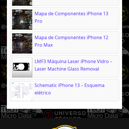
Mapa de Componentes iPhone 13
Pro
Mapa de Componentes iPhone 12
Pro Max
LMF3 Máquina Laser iPhone Vidro –
Laser Machine Glass Removal
Schematic iPhone 13 – Esquema
elétrico