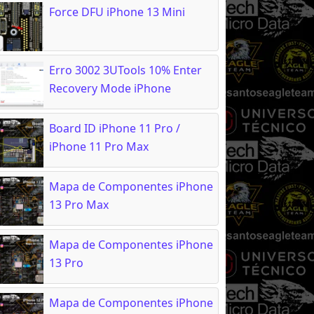
Force DFU iPhone 13 Mini
Erro 3002 3UTools 10% Enter
Recovery Mode iPhone
Board ID iPhone 11 Pro /
iPhone 11 Pro Max
Mapa de Componentes iPhone
13 Pro Max
Mapa de Componentes iPhone
13 Pro
Mapa de Componentes iPhone