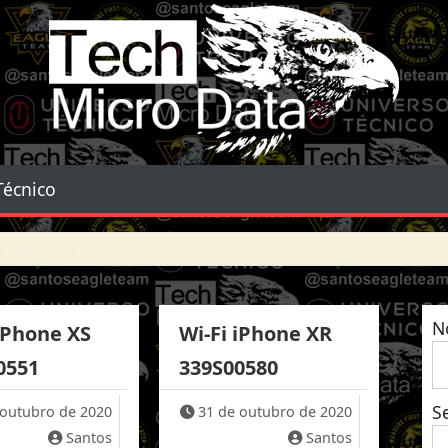
Tech Micro Data
Técnico
N
iPhone XS
Wi-Fi iPhone XR
0551
339S00580
S
 outubro de 2020
31 de outubro de 2020
Santos
Santos