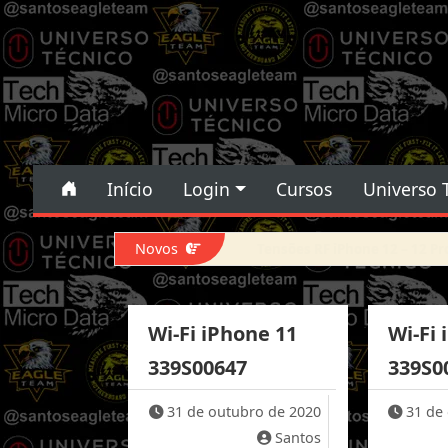
Pular para o conteúdo
Pular para o conteúdo
Início
Login
Cursos
Universo 
Navegação principal
Novos
Force DFU iPhone 14 Pro Max
Wi-Fi iPhone 11
Wi-Fi 
339S00647
339S0
31 de outubro de 2020
31 de
Santos