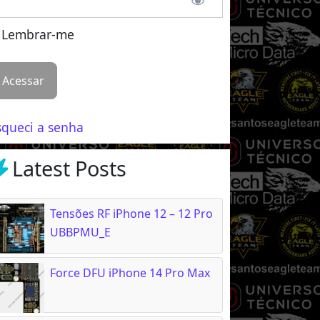
Lembrar-me
squeci a senha
Latest Posts
Tensões RF iPhone 12 – 12 Pro
UBBPMU_E
Force DFU iPhone 14 Pro Max