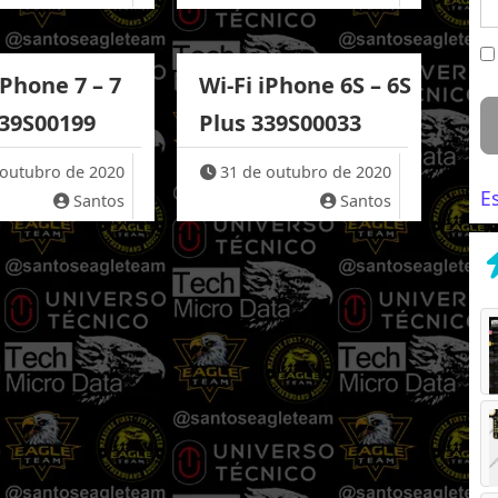
iPhone 7 – 7
Wi-Fi iPhone 6S – 6S
339S00199
Plus 339S00033
 outubro de 2020
31 de outubro de 2020
E
Santos
Santos