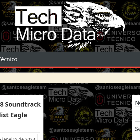
Tech Micro Data
Técnico
N
98 Soundtrack
list Eagle
S
e janeiro de 2023