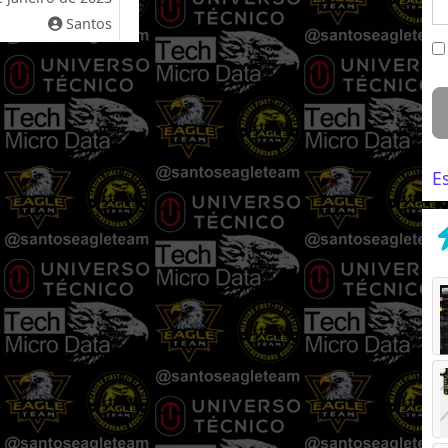
Santos
E