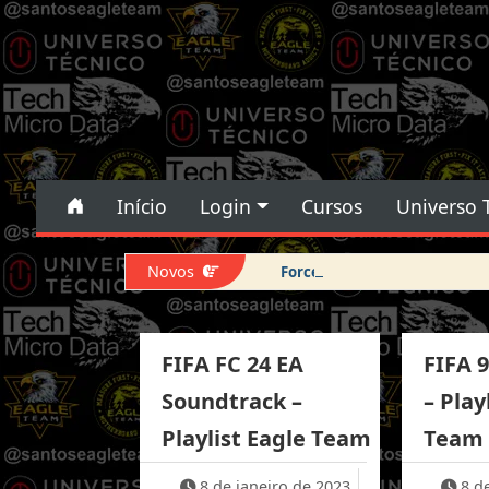
Pular para o conteúdo
Pular para o conteúdo
Início
Login
Cursos
Universo 
Navegação principal
Novos
Force DFU iPhone 14 Pro Max
FIFA FC 24 EA
FIFA 
Soundtrack –
– Play
Playlist Eagle Team
Team
8 de janeiro de 2023
8 d