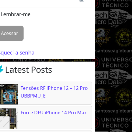
Lembrar-me
squeci a senha
Latest Posts
Tensões RF iPhone 12 – 12 Pro
UBBPMU_E
Force DFU iPhone 14 Pro Max