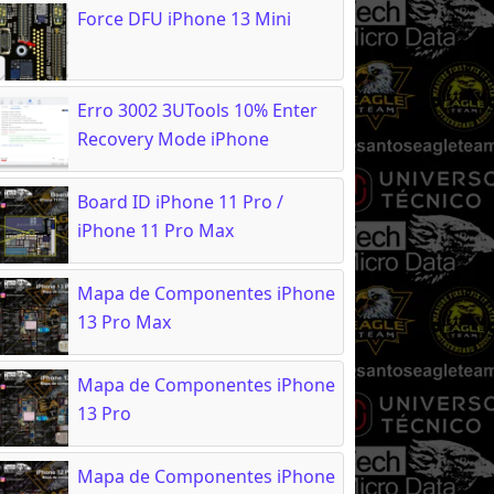
Force DFU iPhone 13 Mini
Erro 3002 3UTools 10% Enter
Recovery Mode iPhone
Board ID iPhone 11 Pro /
iPhone 11 Pro Max
Mapa de Componentes iPhone
13 Pro Max
Mapa de Componentes iPhone
13 Pro
Mapa de Componentes iPhone