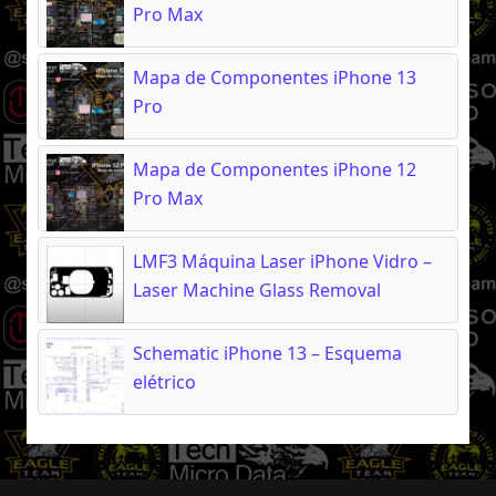
Pro Max
Mapa de Componentes iPhone 13
Pro
Mapa de Componentes iPhone 12
Pro Max
LMF3 Máquina Laser iPhone Vidro –
Laser Machine Glass Removal
Schematic iPhone 13 – Esquema
elétrico