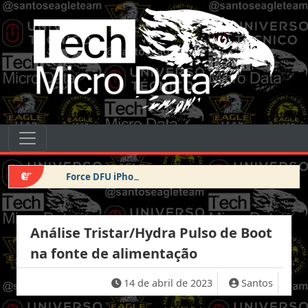
Pular para o conteúdo
Tech Micro Data
Pular para o conteúdo
Navegação principal
Force DFU iPhone 14 Pro Max
Análise Tristar/Hydra Pulso de Boot
na fonte de alimentação
14 de abril de 2023
Santos