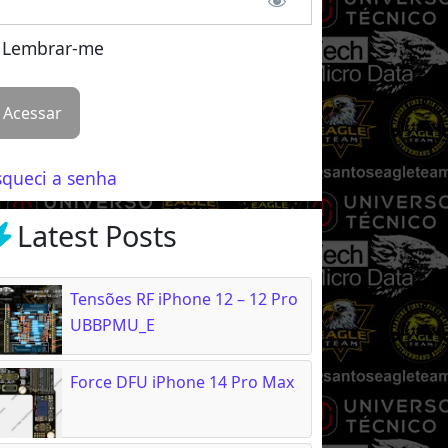
Lembrar-me
squeci a senha
Latest Posts
Tensões RF iPhone 12 – 12 Pro
UBBPMU_E
Force DFU iPhone 14 Pro Max