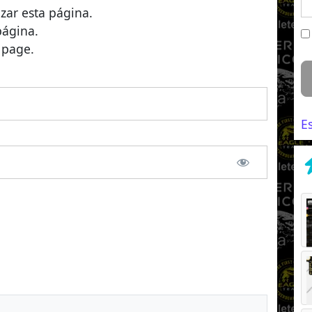
izar esta página.
página.
 page.
E