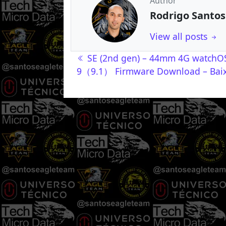
Author
Rodrigo Santos
View all posts
Navegação de post
SE (2nd gen) – 44mm 4G watchO
9（9.1） Firmware Download – Bai