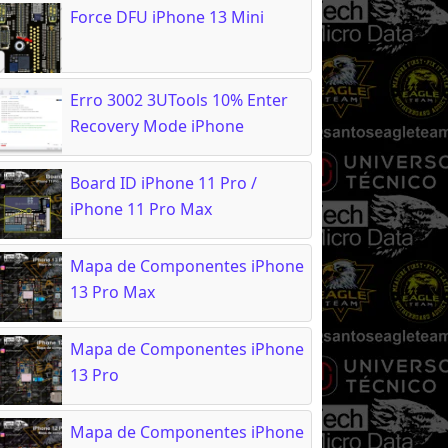
Force DFU iPhone 13 Mini
Erro 3002 3UTools 10% Enter
Recovery Mode iPhone
Board ID iPhone 11 Pro /
iPhone 11 Pro Max
Mapa de Componentes iPhone
13 Pro Max
Mapa de Componentes iPhone
13 Pro
Mapa de Componentes iPhone