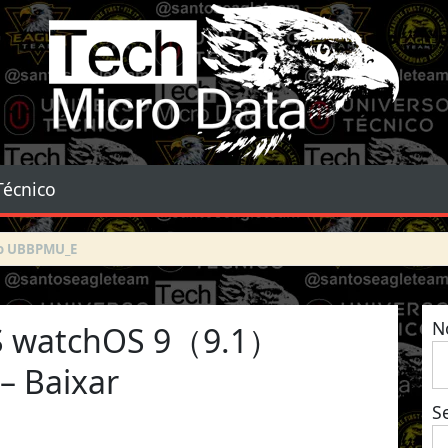
Tech Micro Data
Técnico
N
PS watchOS 9（9.1）
– Baixar
S