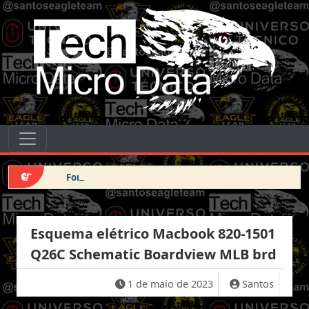
Pular para o conteúdo
Tech Micro Data
Pular para o conteúdo
Navegação principal
Force DFU iPhone 14 Pro Max
Esquema elétrico Macbook 820-1501
Q26C Schematic Boardview MLB brd
1 de maio de 2023
Santos