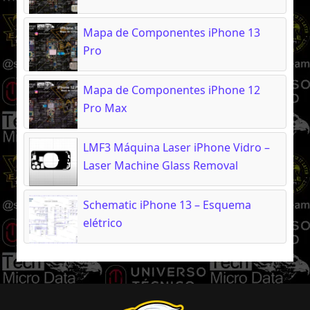
Mapa de Componentes iPhone 13
Pro
Mapa de Componentes iPhone 12
Pro Max
LMF3 Máquina Laser iPhone Vidro –
Laser Machine Glass Removal
Schematic iPhone 13 – Esquema
elétrico